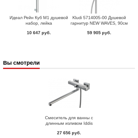
Идеал Рейн Куб M1 душевой
Kludi 5714005-00 Душевой
набор, лейка
гарнитур NEW WAVES, 90см
однофункциональная
10 647 руб.
59 905 руб.
диаметр 100мм, штанга
600мм, шланг 1750, хром
Ideal Standart B0006AA
Вы смотрели
Смеситель для ванны с
длинным изливом Iddis
Monet MONSBL0i10
27 656 руб.