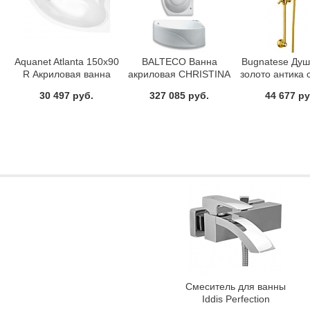
Aquanet Atlanta 150х90
BALTECO Ванна
Bugnatese Душ
R Акриловая ванна
акриловая CHRISTINA
золото антика 
150 E16 S1
и шланг
30 497 руб.
327 085 руб.
44 677 ру
Смеситель для ванны
Iddis Perfection