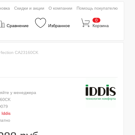
новка
Скидки и акции
О компании
Помощь покупателю
0
Сравнение
Избранное
Корзина
rfection CA23160CK
яйте у менеджера
160CK
0079
:
Iddis
латно