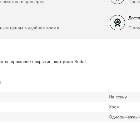
е осмотра и проверки
Прост
Доста
ным ценам в удобное время
С по
икель-хромовое покрытие, картридж Sedal
и
На стену
Хром
Однорычажны