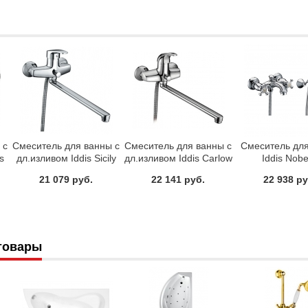
 с
Смеситель для ванны с
Смеситель для ванны с
Смеситель дл
s
дл.изливом Iddis Sicily
дл.изливом Iddis Carlow
Iddis Nobe
CD23A19CK+Z06
CQ23X19CK+Z06
NOBSB00i
21 079 руб.
22 141 руб.
22 938 ру
товары