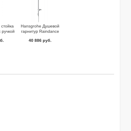
 стойка
Hansgrohe Душевой
с ручкой
гарнитур Raindance
ом
Select E120 Air 3jet Puro
б.
40 886 руб.
0.9 м 26621400